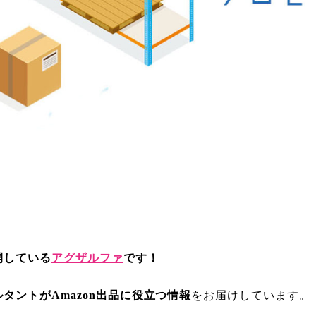
開している
アグザルファ
です！
ルタントがAmazon出品に役立つ情報
をお届けしています。