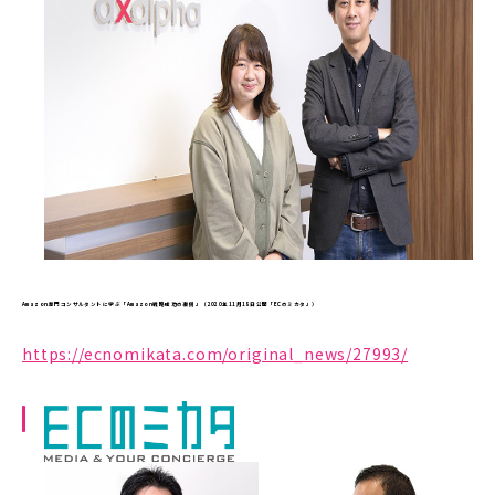
Amazon専門コンサルタントに学ぶ「Amazon戦略成功の裏側」（2020年11月18日公開「ECのミカタ」）
https://ecnomikata.com/original_news/27993/