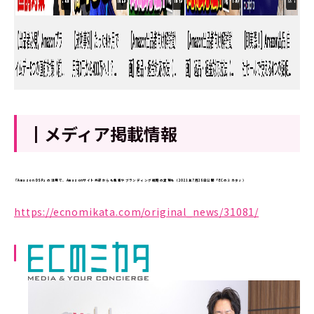
┃メディア掲載情報
『Amazon DSP』の活用で、Amazonサイト外部からも集客やブランディング戦略の実現を（2021年7月28日公開「ECのミカタ」）
https://ecnomikata.com/original_news/31081/