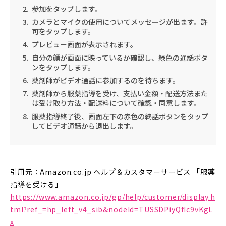
参加
をタップします。
カメラとマイクの使用についてメッセージが出ます。
許
可
をタップします。
プレビュー画面が表示されます。
自分の顔が画面に映っているか確認し、緑色の通話ボタ
ンをタップします。
薬剤師がビデオ通話に参加するのを待ちます。
薬剤師から服薬指導を受け、支払い金額・配送方法また
は受け取り方法・配送料について確認・同意します。
服薬指導終了後、画面左下の赤色の終話ボタンをタップ
してビデオ通話から退出します。
引用元：Amazon.co.jp ヘルプ＆カスタマーサービス 「服薬
指導を受ける」
https://www.amazon.co.jp/gp/help/customer/display.h
tml?ref_=hp_left_v4_sib&nodeId=TUSSDPiyQfIc9vKgL
x