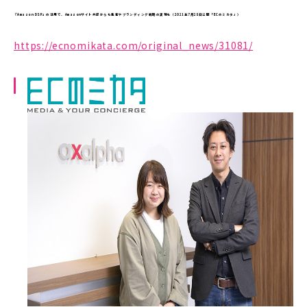
『Amazon DSP』の活用で、Amazonサイト外部からも集客やブランディング戦略の実現を（2021年7月28日公開「ECのミカタ」）
https://ecnomikata.com/original_news/31081/