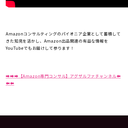
Amazonコンサルティングのパイオニア企業として蓄積して
きた知見を活かし、Amazon出品関連の有益な情報を
YouTubeでもお届けして参ります！
➡︎
➡︎
➡︎
【Amazon専門コンサル】アグザルファチャンネル⬅︎
⬅︎
⬅︎