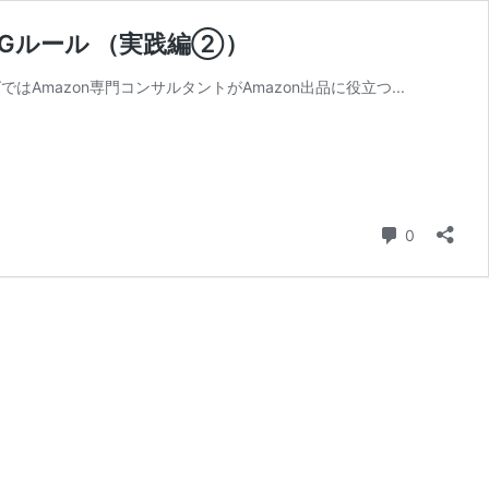
NGルール （実践編②）
Amazon専門コンサルタントがAmazon出品に役立つ...
コメント
0