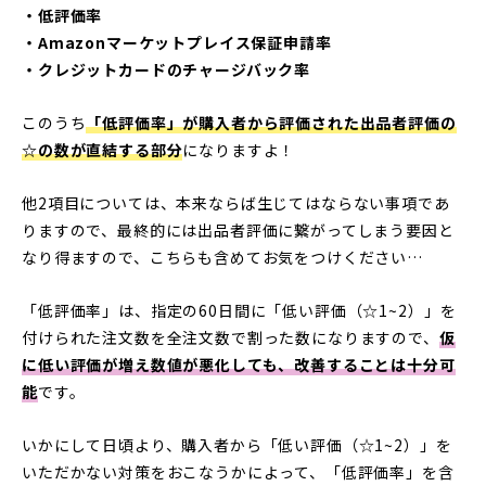
・低評価率
・Amazonマーケットプレイス保証申請率
・クレジットカードのチャージバック率
このうち
「低評価率」が購入者から評価された出品者評価の
☆の数が直結する部分
になりますよ！
他2項目については、本来ならば生じてはならない事項であ
りますので、最終的には出品者評価に繋がってしまう要因と
なり得ますので、こちらも含めてお気をつけください…
「低評価率」は、指定の60日間に「低い評価（☆1~2）」を
付けられた注文数を全注文数で割った数になりますので、
仮
に低い評価が増え数値が悪化しても、改善することは十分可
能
です。
いかにして日頃より、購入者から「低い評価（☆1~2）」を
いただかない対策をおこなうかによって、「低評価率」を含